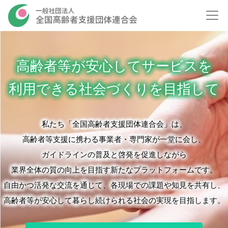
高齢者等が安心してサービスを
利用できる社会づくりを目指して
私たち「全国高齢者支援団体連合会」は、
高齢者等支援に携わる事業者・専門家が一堂に会し、
ガイドラインの普及と啓発を促進しながら
業界全体の質の向上を目指す新たなプラットフォームです。
自由かつ活発な交流を通じて、各現場での課題や知見を共有し、
高齢者等が安心して暮らし続けられる社会の実現を目指します。